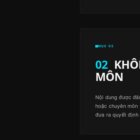
MỤC 02
02
KHÔN
MÔN
Nội dung được đăn
hoặc chuyên môn k
đưa ra quyết định 