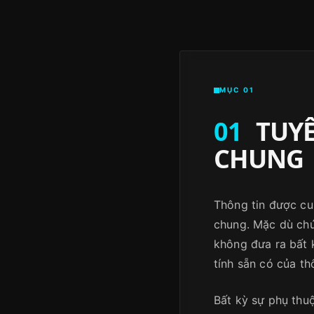
MỤC 01
01
TUYÊ
CHUNG
Thông tin được cu
chung. Mặc dù chún
không đưa ra bất 
tính sẵn có của th
Bất kỳ sự phụ thuộ