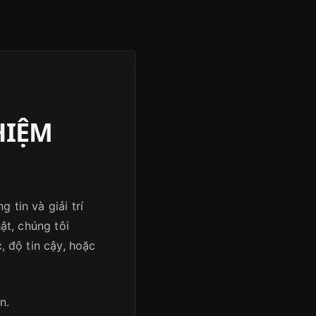
HIỆM
tin và giải trí
ật, chúng tôi
 độ tin cậy, hoặc
n.