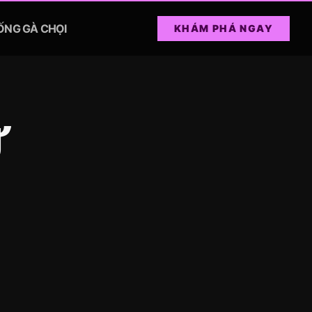
ỐNG GÀ CHỌI
KHÁM PHÁ NGAY
Ừ