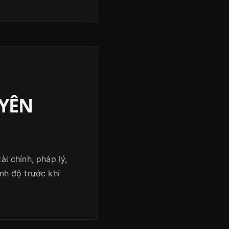
YÊN
i chính, pháp lý,
nh độ trước khi