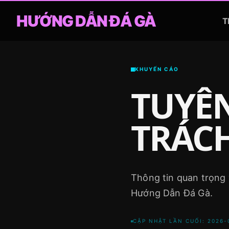
HƯỚNG DẪN ĐÁ GÀ
T
KHUYẾN CÁO
TUYÊN
TRÁC
Thông tin quan trọng 
Hướng Dẫn Đá Gà.
CẬP NHẬT LẦN CUỐI: 2026-