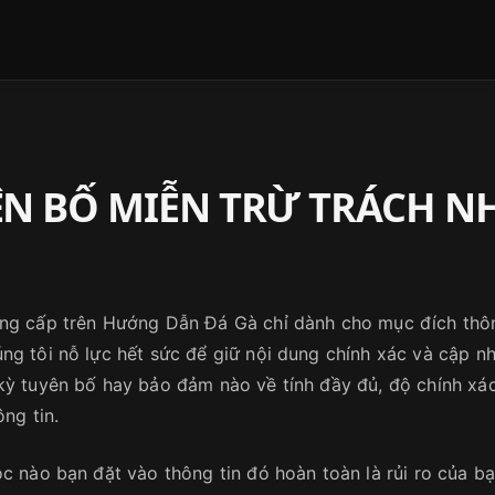
N BỐ MIỄN TRỪ TRÁCH N
ng cấp trên Hướng Dẫn Đá Gà chỉ dành cho mục đích thông 
g tôi nỗ lực hết sức để giữ nội dung chính xác và cập nh
kỳ tuyên bố hay bảo đảm nào về tính đầy đủ, độ chính xác,
ông tin.
c nào bạn đặt vào thông tin đó hoàn toàn là rủi ro của bạ